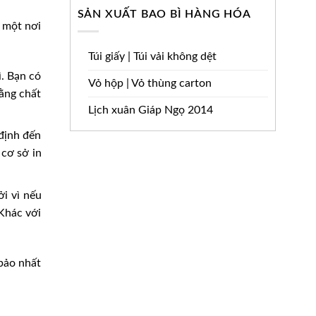
SẢN XUẤT BAO BÌ HÀNG HÓA
 một nơi
Túi giấy | Túi vải không dệt
ì. Bạn có
Vỏ hộp | Vỏ thùng carton
bằng chất
Lịch xuân Giáp Ngọ 2014
định đến
cơ sở in
ởi vì nếu
 Khác với
 bảo nhất