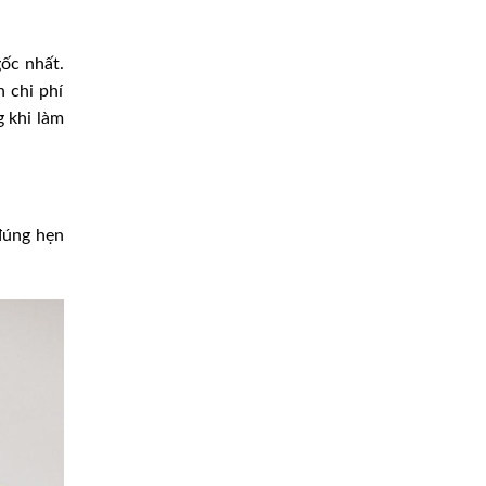
gốc nhất.
 chi phí
g khi làm
đúng hẹn