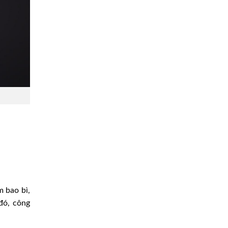
m bao bì,
đó, công