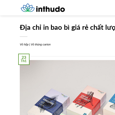
Skip
to
content
Địa chỉ in bao bì giá rẻ chất l
Vỏ hộp | Vỏ thùng carton
23
Th1