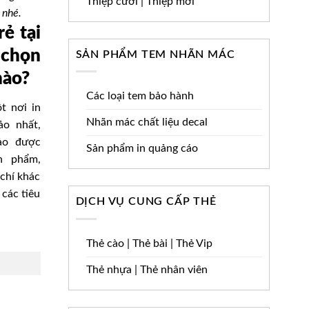
Thiệp cưới | Thiệp mời
 nhé.
rẻ tại
 chọn
SẢN PHẨM TEM NHÃN MÁC
nào?
Các loại tem bảo hành
t nơi in
Nhãn mác chất liệu decal
o nhất,
ảo được
Sản phẩm in quảng cáo
n phẩm,
chí khác
 các tiêu
DỊCH VỤ CUNG CẤP THẺ
Thẻ cào | Thẻ bài | Thẻ Vip
Thẻ nhựa | Thẻ nhân viên