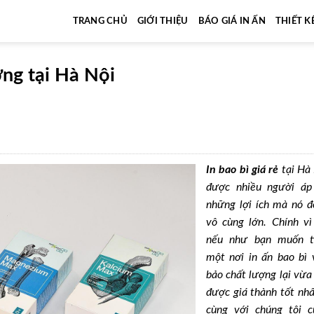
TRANG CHỦ
GIỚI THIỆU
BÁO GIÁ IN ẤN
THIẾT K
ượng tại Hà Nội
In bao bì giá rẻ
tại Hà
được nhiều người áp
những lợi ích mà nó đ
vô cùng lớn. Chính vì
nếu như bạn muốn t
một nơi in ấn bao bì
bảo chất lượng lại vừ
được giá thành tốt nhấ
cùng với chúng tôi 