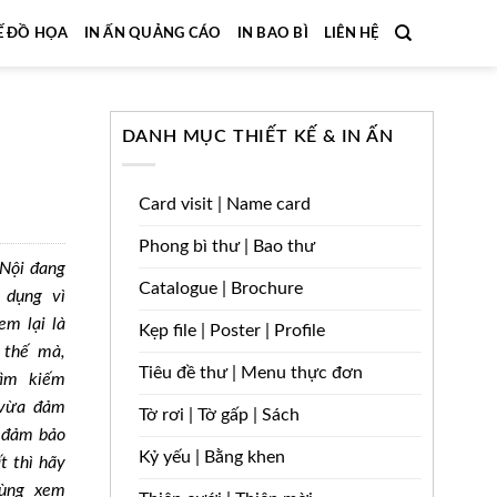
Ế ĐỒ HỌA
IN ẤN QUẢNG CÁO
IN BAO BÌ
LIÊN HỆ
DANH MỤC THIẾT KẾ & IN ẤN
Card visit | Name card
Phong bì thư | Bao thư
 Nội đang
Catalogue | Brochure
 dụng vì
em lại là
Kẹp file | Poster | Profile
 thế mà,
Tiêu đề thư | Menu thực đơn
ìm kiếm
 vừa đảm
Tờ rơi | Tờ gấp | Sách
a đảm bảo
Kỷ yếu | Bằng khen
t thì hãy
cùng xem